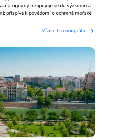
vací programy a zapojuje se do výzkumu a
mž přispívá k povědomí o ochraně mořské
Více o Oceanogràfic