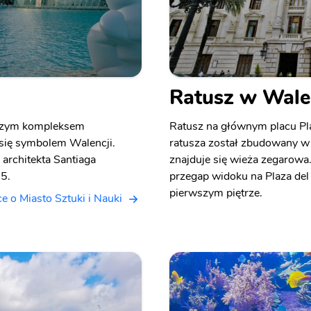
Ratusz w Wale
ększym kompleksem
Ratusz na głównym placu Pl
 się symbolem Walencji.
ratusza został zbudowany w
architekta Santiaga
znajduje się wieża zegarowa.
5.
przegap widoku na Plaza del
pierwszym piętrze.
ce o Miasto Sztuki i Nauki