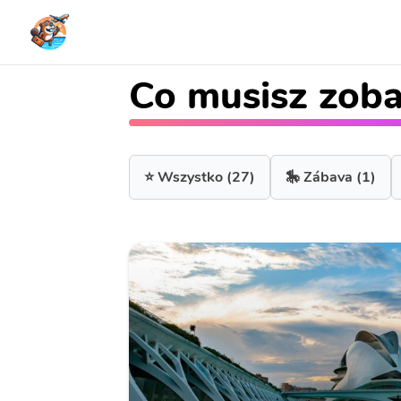
Co musisz zob
⭐ Wszystko
(27)
🎠 Zábava
(1)