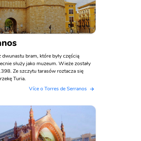
anos
z dwunastu bram, które były częścią
becnie służy jako muzeum. Wieże zostały
98. Ze szczytu tarasów roztacza się
rzekę Turia.
Více o Torres de Serranos