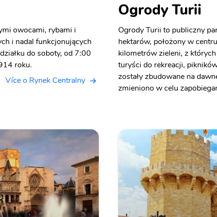
Ogrody Turii
ymi owocami, rybami i
Ogrody Turii to publiczny pa
ch i nadal funkcjonujących
hektarów, położony w centru
działku do soboty, od 7:00
kilometrów zieleni, z któryc
914 roku.
turyści do rekreacji, piknik
zostały zbudowane na dawnej 
Více o Rynek Centralny
zmieniono w celu zapobiega