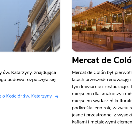
Mercat de Col
y św. Katarzyny, znajdująca
Mercat de Colón był pierwotn
Jego budowa rozpoczęła się
latach przeszedł renowację 
tym kawiarnie i restauracje.
miejscem dla smakoszy i mił
e o Kościół św. Katarzyny
miejscem wydarzeń kulturaln
podkreśla jego rolę w życiu 
jasne i przestronne, z wyso
kaflami i metalowymi elemen