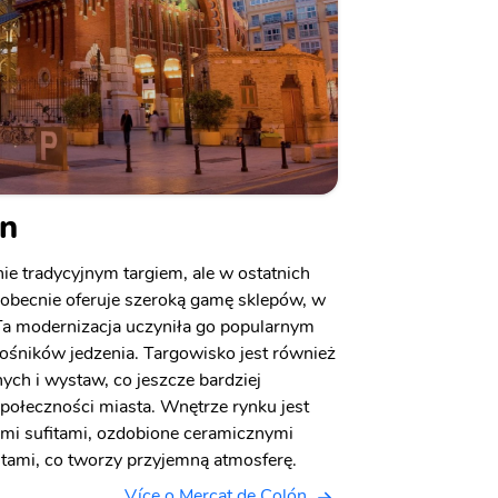
ón
ie tradycyjnym targiem, ale w ostatnich
i obecnie oferuje szeroką gamę sklepów, w
 Ta modernizacja uczyniła go popularnym
ośników jedzenia. Targowisko jest również
ych i wystaw, co jeszcze bardziej
społeczności miasta. Wnętrze rynku jest
kimi sufitami, ozdobione ceramicznymi
tami, co tworzy przyjemną atmosferę.
Více o Mercat de Colón