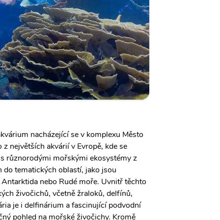
akvárium nacházející se v komplexu Město
 z největších akvárií v Evropě, kde se
 s různorodými mořskými ekosystémy z
n do tematických oblastí, jako jsou
 Antarktida nebo Rudé moře. Uvnitř těchto
kých živočichů, včetně žraloků, delfínů,
ria je i delfinárium a fascinující podvodní
ečný pohled na mořské živočichy. Kromě