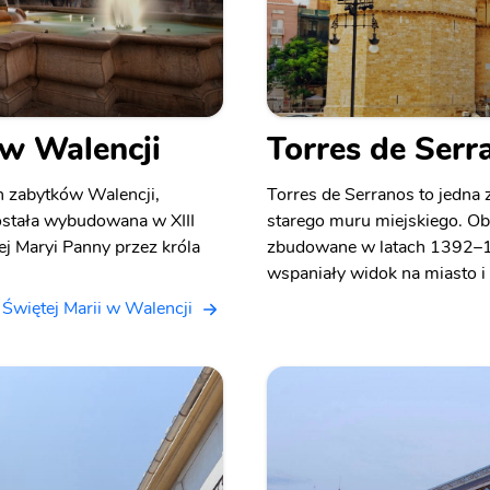
 w Walencji
Torres de Serr
h zabytków Walencji,
Torres de Serranos to jedna 
Została wybudowana w XIII
starego muru miejskiego. O
j Maryi Panny przez króla
zbudowane w latach 1392–13
wspaniały widok na miasto i 
 Świętej Marii w Walencji