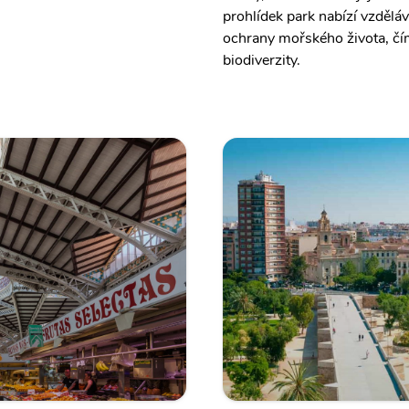
prohlídek park nabízí vzdělá
ochrany mořského života, čí
biodiverzity.