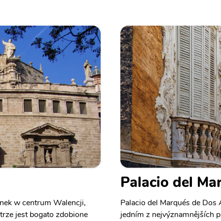
Palacio del M
dynek w centrum Walencji,
Palacio del Marqués de Dos A
ętrze jest bogato zdobione
jedním z nejvýznamnějších př