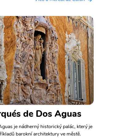
arqués de Dos Aguas
guas je nádherný historický palác, který je
íkladů barokní architektury ve městě.