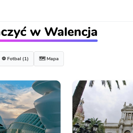
aczyć w Walencja
⚽ Fotbal
(1)
🗺️ Mapa