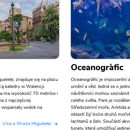
Oceanogràfic
uelete, znajduje się na placu
Oceanogràfic je impozantní 
cą katedry w Walencji.
umění a věd. Jedná se o jedno
ża ma wysokość 70 metrów i
návštěvníci mohou seznámit
a z najczęściej
celého světa. Park je rozděle
a wspaniały widok na
Středozemní moře, Arktida a
oblastí žijí tisíce druhů mořs
lachtanů a želv. Součástí akvá
Více o Wieża Miguelete
tunely, které umožňují jedin