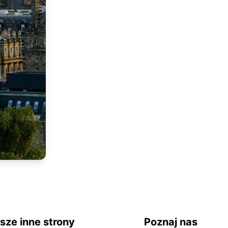
Loty do Edinburghu
Jak na loty do Edinburghu
Noclegi w Edinburghu
Noclegi w Edinburghu
Edynburg - atrakcje
Zarezerwuj aktywności i atrakcje
sze inne strony
Poznaj nas