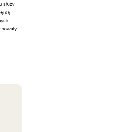
u służy
ej są
nych
achowały