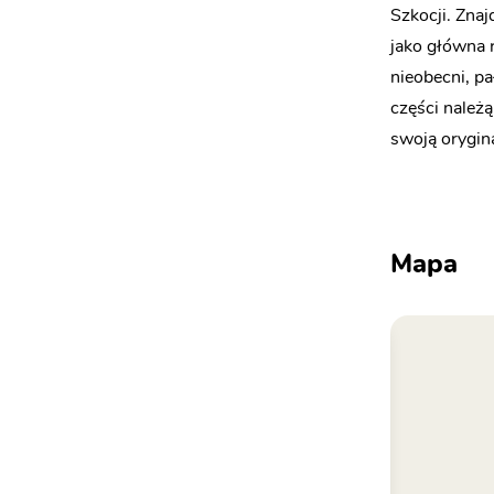
Szkocji. Znaj
jako główna 
nieobecni, pa
części należą
swoją orygin
Mapa