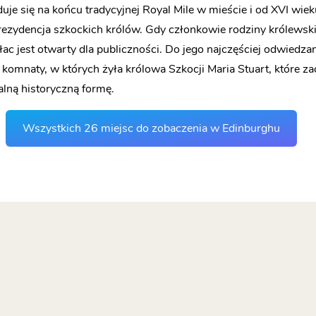
duje się na końcu tradycyjnej Royal Mile w mieście i od XVI wiek
rezydencja szkockich królów. Gdy członkowie rodziny królewski
łac jest otwarty dla publiczności. Do jego najczęściej odwiedza
 komnaty, w których żyła królowa Szkocji Maria Stuart, które z
alną historyczną formę.
Wszystkich 26 miejsc do zobaczenia w Edinburghu