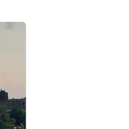
Edynburg - przewodnik
Praktyczny przewodnik ze wszystkimi 
informacjami
Edynburg - Co zobaczyć
Edynburg - co musisz zobaczyć