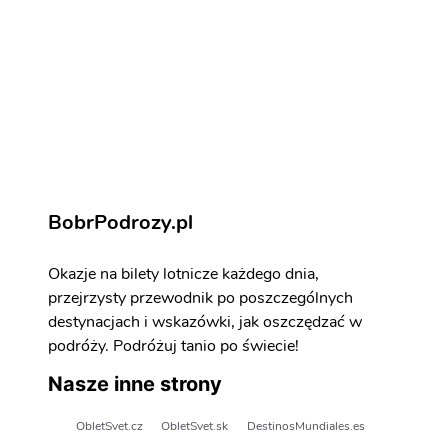
Edynburg - atrakcje
Zarezerwuj aktywności i atrakcje
BobrPodrozy.pl
Okazje na bilety lotnicze każdego dnia,
przejrzysty przewodnik po poszczególnych
destynacjach i wskazówki, jak oszczędzać w
podróży. Podróżuj tanio po świecie!
Nasze inne strony
ObletSvet.cz
ObletSvet.sk
DestinosMundiales.es