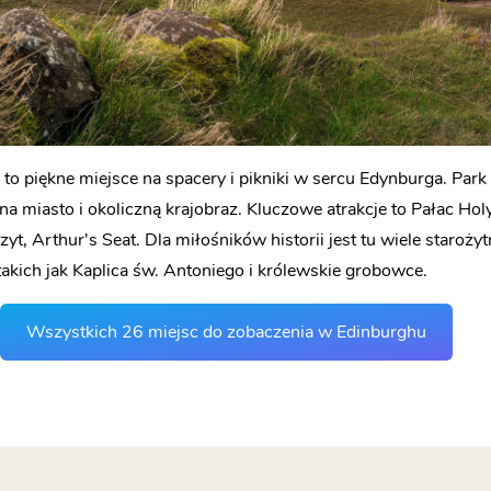
to piękne miejsce na spacery i pikniki w sercu Edynburga. Park 
na miasto i okoliczną krajobraz. Kluczowe atrakcje to Pałac Hol
yt, Arthur's Seat. Dla miłośników historii jest tu wiele staroży
takich jak Kaplica św. Antoniego i królewskie grobowce.
Wszystkich 26 miejsc do zobaczenia w Edinburghu