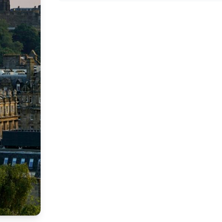
Edynburg - Co zobaczyć
Edynburg - co musisz zobaczyć
Loty do Edinburghu
Jak na loty do Edinburghu
Noclegi w Edinburghu
Noclegi w Edinburghu
Edynburg - atrakcje
Zarezerwuj aktywności i atrakcje