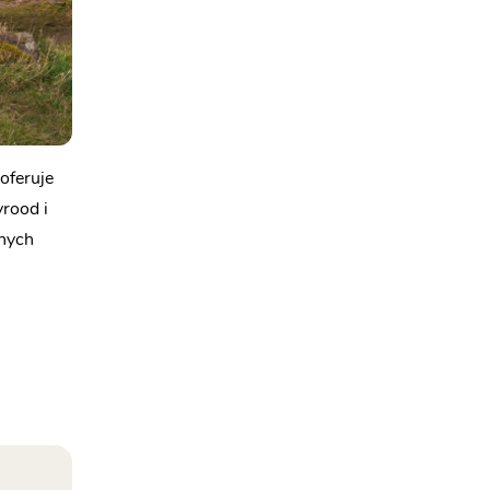
oferuje
yrood i
tnych