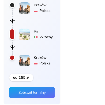
Kraków
Polska
Rimini
Włochy
Kraków
Polska
od 255 zł
Zobrazit termíny