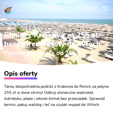
Rimini z Krakowa za 255 zł –
bezpośrednie loty do Włoch
Promocyjne bilety od 255 €.
Opis oferty
Tania, bezpośrednia podróż z Krakowa do Rimini za jedyne
255 zł w dwie strony! Odkryj słoneczne wybrzeże
Adriatyku, plaże i włoski klimat bez przesiadek. Sprawdź
termin, pakuj walizkę i leć na szybki wypad do Włoch.