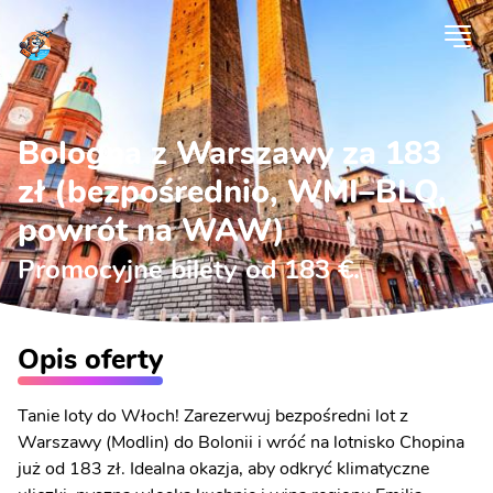
Bologna z Warszawy za 183
zł (bezpośrednio, WMI–BLQ,
powrót na WAW)
Promocyjne bilety od 183 €.
Opis oferty
Tanie loty do Włoch! Zarezerwuj bezpośredni lot z
Warszawy (Modlin) do Bolonii i wróć na lotnisko Chopina
już od 183 zł. Idealna okazja, aby odkryć klimatyczne