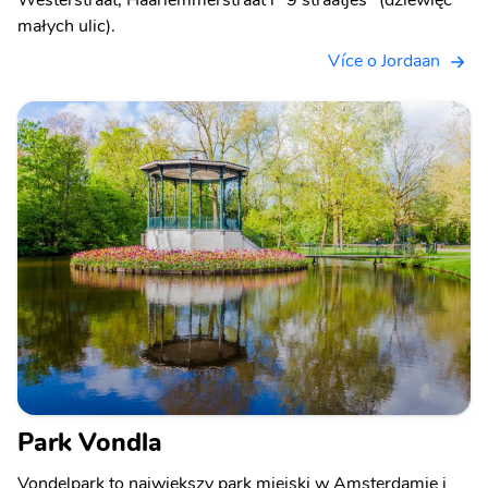
Westerstraat, Haarlemmerstraat i "9 straatjes" (dziewięć
małych ulic).
Více o Jordaan
Park Vondla
Vondelpark to największy park miejski w Amsterdamie i