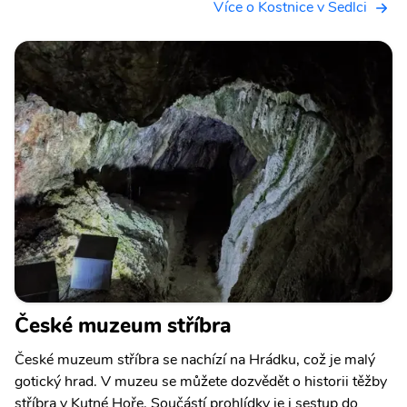
Více o Kostnice v Sedlci
České muzeum stříbra
České muzeum stříbra se nachízí na Hrádku, což je malý
gotický hrad. V muzeu se můžete dozvědět o historii těžby
stříbra v Kutné Hoře. Součástí prohlídky je i sestup do