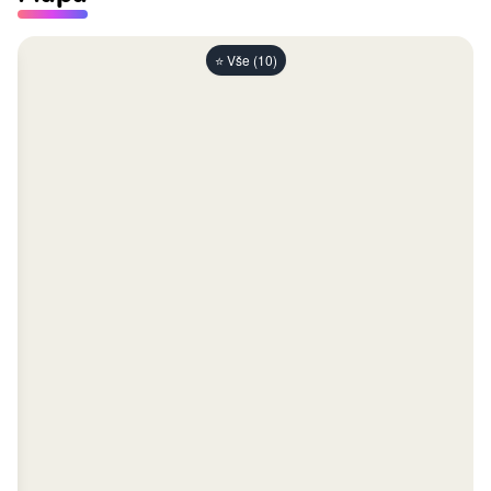
⭐ Vše (10)