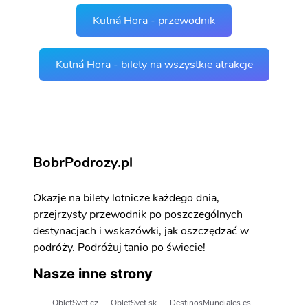
Kutná Hora - przewodnik
Kutná Hora - bilety na wszystkie atrakcje
BobrPodrozy.pl
Okazje na bilety lotnicze każdego dnia,
przejrzysty przewodnik po poszczególnych
destynacjach i wskazówki, jak oszczędzać w
podróży. Podróżuj tanio po świecie!
Nasze inne strony
ObletSvet.cz
ObletSvet.sk
DestinosMundiales.es