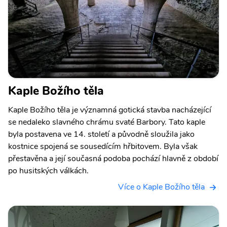
Kaple Božího těla
Kaple Božího těla je významná gotická stavba nacházející
se nedaleko slavného chrámu svaté Barbory. Tato kaple
byla postavena ve 14. století a původně sloužila jako
kostnice spojená se sousedícím hřbitovem. Byla však
přestavěna a její současná podoba pochází hlavně z období
po husitských válkách.
Více o Kaple Božího těla