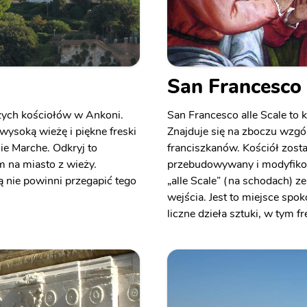
San Francesco 
szych kościołów w Ankoni.
San Francesco alle Scale to
wysoką wieżę i piękne freski
Znajduje się na zboczu wzgór
nie Marche. Odkryj to
franciszkanów. Kościół zosta
m na miasto z wieży.
przebudowywany i modyfikow
rą nie powinni przegapić tego
„alle Scale” (na schodach) 
wejścia. Jest to miejsce spo
liczne dzieła sztuki, w tym f