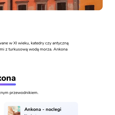
ane w XI wieku, katedry czy antyczną
żami z turkusową wodą morza. Ankona
kona
cznym przewodnikiem.
Ankona - noclegi