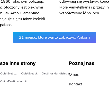
w 1860 roku, symbolizując
odbywają się wystawy, konce
lac otoczony jest pięknymi
Mole Vanvitelliana i przeżyj 
i jak Arco Clementino,
współczesność Włoch.
ajduje się tu także kościół
pałace.
21 miejsc, które warto zobaczyć: Ankona
sze inne strony
Poznaj nas
ObletSvet.cz
ObletSvet.sk
DestinosMundiales.es
O nas
GuidaDestinazioni.it
Kontakt