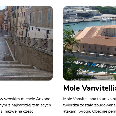
Mole Vanvitell
m w włoskim mieście Ankona.
Mole Vanvitelliana to unika
ym z najbardziej tętniących
twierdza została zbudowana 
osi nazwę na cześć
atakami wroga. Obecnie pełn