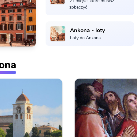
21 miejsc, które musisz
zobaczyć
Ankona - loty
Loty do Ankona
ona