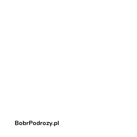
Loty do Los Angeles
Jak na loty do Los Angeles
Noclegi w Los Angeles
Noclegi w Los Angeles
Los Angeles - atrakcje
Zarezerwuj aktywności i atrakcje
BobrPodrozy.pl