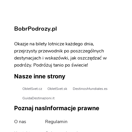
BobrPodrozy.pl
Okazje na bilety lotnicze każdego dnia,
przejrzysty przewodnik po poszczególnych
destynacjach i wskazówki, jak oszczędzać w
podróży. Podróżuj tanio po świecie!
Nasze inne strony
ObletSvet.cz
ObletSvet.sk
DestinosMundiales.es
GuidaDestinazioni.it
Poznaj nas
Informacje prawne
O nas
Regulamin