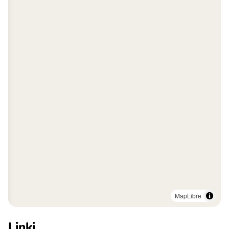
MapLibre
Linki