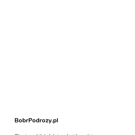
Loty do Lisabonu
Jak na loty do Lisabonu
Noclegi w Lisabonu
Noclegi w Lisabonu
Lizbona - atrakcje
Zarezerwuj aktywności i atrakcje
BobrPodrozy.pl