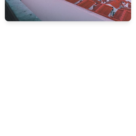
Lizbona - przewodnik
Praktyczny przewodnik ze wszystkimi ważnymi
informacjami
Lizbona - Co zobaczyć
Lizbona - co musisz zobaczyć