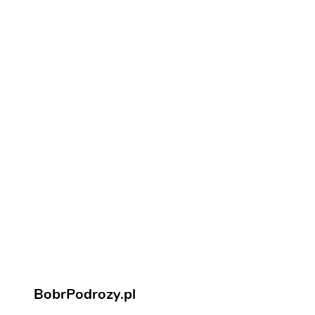
Loty do Lisabonu
Jak na loty do Lisabonu
Noclegi w Lisabonu
Noclegi w Lisabonu
Lizbona - atrakcje
Zarezerwuj aktywności i atrakcje
BobrPodrozy.pl