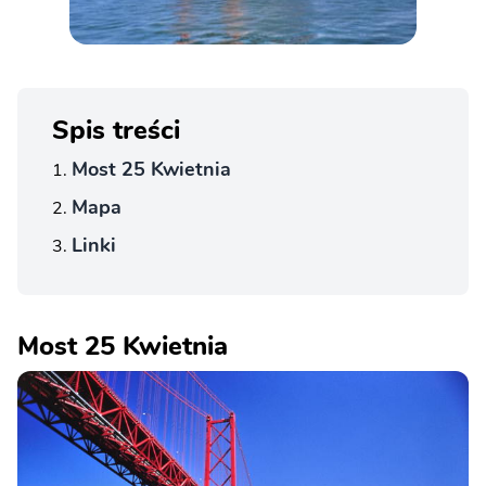
Spis treści
Most 25 Kwietnia
Mapa
Linki
Most 25 Kwietnia