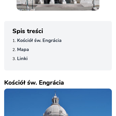
Spis treści
Kościół św. Engrácia
Mapa
Linki
Kościół św. Engrácia