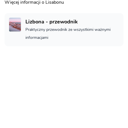
Więcej informacji o Lisabonu
Lizbona - przewodnik
Praktyczny przewodnik ze wszystkimi ważnymi
informacjami
Lizbona - Co zobaczyć
Lizbona - co musisz zobaczyć
Loty do Lisabonu
Jak na loty do Lisabonu
Noclegi w Lisabonu