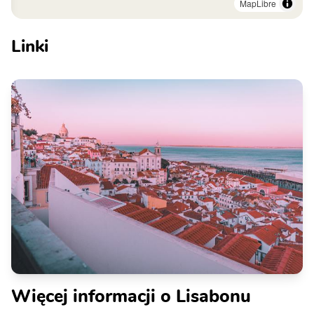
MapLibre
Linki
Więcej informacji o Lisabonu