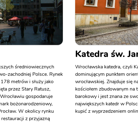
Katedra św. Ja
kszych średniowiecznych
Wrocławska katedra, czyli Kat
wo-zachodniej Polsce. Rynek
dominującym punktem orient
 178 metrów i służy jako
wrocławskiej. Znajduje się 
jęta przez Stary Ratusz,
kościołem zbudowanym na tym
e Wrocławiu gospodaruje
barokowy i jest znana ze swoi
armark bożonarodzeniowy,
największych katedr w Polsce
 Wrocław. W okolicy rynku
kupić z wyprzedzeniem onlin
 restauracji z przyjazną