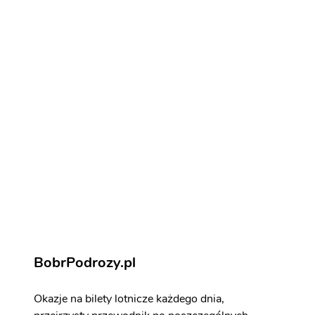
Jak na loty do Drážďan
Noclegi w Drážďanech
Noclegi w Drážďanech
Drezno - atrakcje
Zarezerwuj aktywności i atrakcje
BobrPodrozy.pl
Okazje na bilety lotnicze każdego dnia,