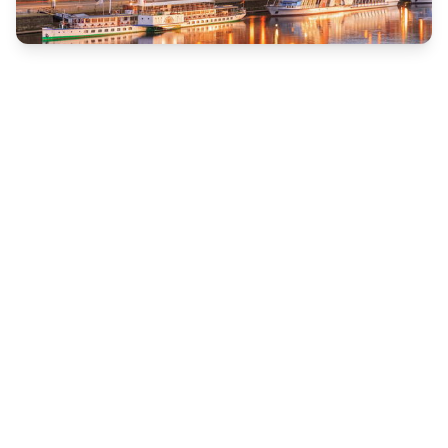
Drezno - przewodnik
Praktyczny przewodnik ze wszystkimi ważnymi
informacjami
Drezno - Co zobaczyć
Drezno - co musisz zobaczyć
Loty do Drážďan