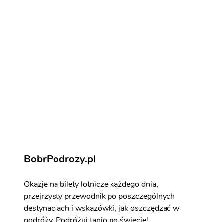
Noclegi w Drážďanech
Noclegi w Drážďanech
Drezno - atrakcje
Zarezerwuj aktywności i atrakcje
BobrPodrozy.pl
Okazje na bilety lotnicze każdego dnia,
przejrzysty przewodnik po poszczególnych
destynacjach i wskazówki, jak oszczędzać w
podróży. Podróżuj tanio po świecie!