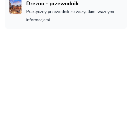
Drezno - przewodnik
Praktyczny przewodnik ze wszystkimi ważnymi
informacjami
Drezno - Co zobaczyć
Drezno - co musisz zobaczyć
Loty do Drážďan
Jak na loty do Drážďan
Noclegi w Drážďanech
Noclegi w Drážďanech