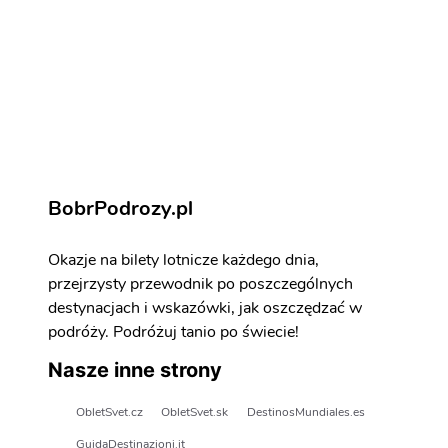
Drezno - atrakcje
Zarezerwuj aktywności i atrakcje
BobrPodrozy.pl
Okazje na bilety lotnicze każdego dnia,
przejrzysty przewodnik po poszczególnych
destynacjach i wskazówki, jak oszczędzać w
podróży. Podróżuj tanio po świecie!
Nasze inne strony
ObletSvet.cz
ObletSvet.sk
DestinosMundiales.es
GuidaDestinazioni.it