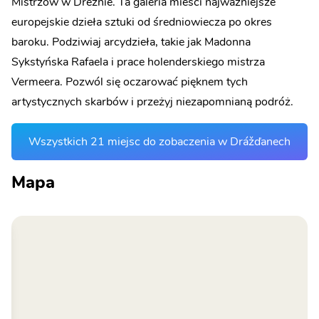
Mistrzów w Dreźnie. Ta galeria mieści najważniejsze
europejskie dzieła sztuki od średniowiecza po okres
baroku. Podziwiaj arcydzieła, takie jak Madonna
Sykstyńska Rafaela i prace holenderskiego mistrza
Vermeera. Pozwól się oczarować pięknem tych
artystycznych skarbów i przeżyj niezapomnianą podróż.
Wszystkich 21 miejsc do zobaczenia w Drážďanech
Mapa