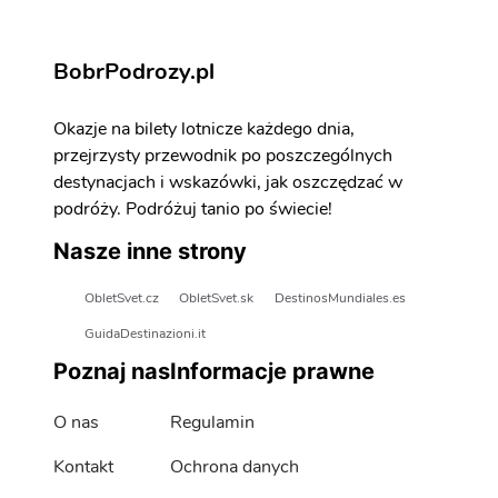
BobrPodrozy.pl
Okazje na bilety lotnicze każdego dnia,
przejrzysty przewodnik po poszczególnych
destynacjach i wskazówki, jak oszczędzać w
podróży. Podróżuj tanio po świecie!
Nasze inne strony
ObletSvet.cz
ObletSvet.sk
DestinosMundiales.es
GuidaDestinazioni.it
Poznaj nas
Informacje prawne
O nas
Regulamin
Kontakt
Ochrona danych