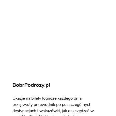
Noclegi w Kaunasu
Noclegi w Kaunasu
Kowno - atrakcje
Zarezerwuj aktywności i atrakcje
BobrPodrozy.pl
Okazje na bilety lotnicze każdego dnia,
przejrzysty przewodnik po poszczególnych
destynacjach i wskazówki, jak oszczędzać w