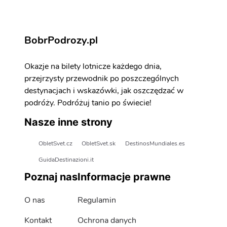
BobrPodrozy.pl
Okazje na bilety lotnicze każdego dnia,
przejrzysty przewodnik po poszczególnych
destynacjach i wskazówki, jak oszczędzać w
podróży. Podróżuj tanio po świecie!
Nasze inne strony
ObletSvet.cz
ObletSvet.sk
DestinosMundiales.es
GuidaDestinazioni.it
Poznaj nas
Informacje prawne
O nas
Regulamin
Kontakt
Ochrona danych