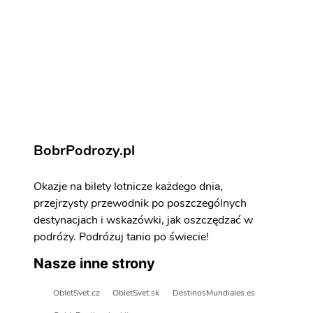
Kowno - atrakcje
Zarezerwuj aktywności i atrakcje
BobrPodrozy.pl
Okazje na bilety lotnicze każdego dnia,
przejrzysty przewodnik po poszczególnych
destynacjach i wskazówki, jak oszczędzać w
podróży. Podróżuj tanio po świecie!
Nasze inne strony
ObletSvet.cz
ObletSvet.sk
DestinosMundiales.es