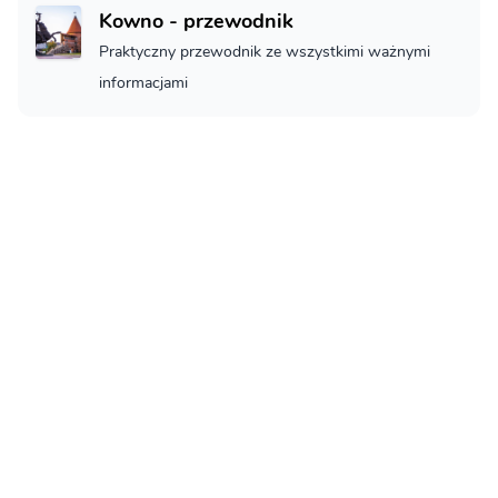
Kowno - przewodnik
Praktyczny przewodnik ze wszystkimi ważnymi
informacjami
Kowno - Co zobaczyć
Kowno - co musisz zobaczyć
Loty Kowno
Jak na loty
Noclegi w Kaunasu
Noclegi w Kaunasu