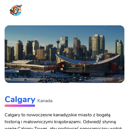
Calgary
Kanada
Calgary to nowoczesne kanadyjskie miasto z bogatą
historią i malowniczymi krajobrazami. Odwiedź słynną
wieżę Calgary Tower, aby podziwiać panoramiczny widok