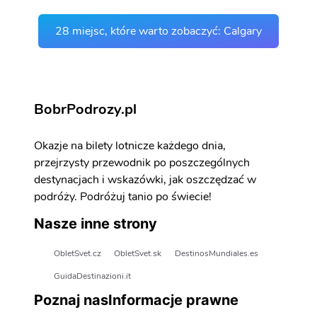
28 miejsc, które warto zobaczyć: Calgary
BobrPodrozy.pl
Okazje na bilety lotnicze każdego dnia,
przejrzysty przewodnik po poszczególnych
destynacjach i wskazówki, jak oszczędzać w
podróży. Podróżuj tanio po świecie!
Nasze inne strony
ObletSvet.cz
ObletSvet.sk
DestinosMundiales.es
GuidaDestinazioni.it
Poznaj nas
Informacje prawne