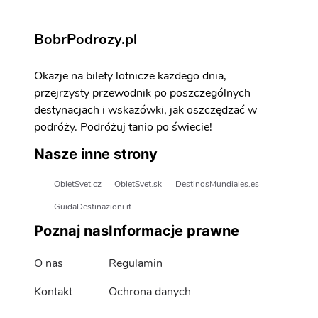
BobrPodrozy.pl
Okazje na bilety lotnicze każdego dnia,
przejrzysty przewodnik po poszczególnych
destynacjach i wskazówki, jak oszczędzać w
podróży. Podróżuj tanio po świecie!
Nasze inne strony
ObletSvet.cz
ObletSvet.sk
DestinosMundiales.es
GuidaDestinazioni.it
Poznaj nas
Informacje prawne
O nas
Regulamin
Kontakt
Ochrona danych