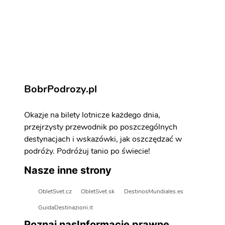
Sewilla - atrakcje
Zarezerwuj aktywności i atrakcje
BobrPodrozy.pl
Okazje na bilety lotnicze każdego dnia,
przejrzysty przewodnik po poszczególnych
destynacjach i wskazówki, jak oszczędzać w
podróży. Podróżuj tanio po świecie!
Nasze inne strony
ObletSvet.cz
ObletSvet.sk
DestinosMundiales.es
GuidaDestinazioni.it
Poznaj nas
Informacje prawne