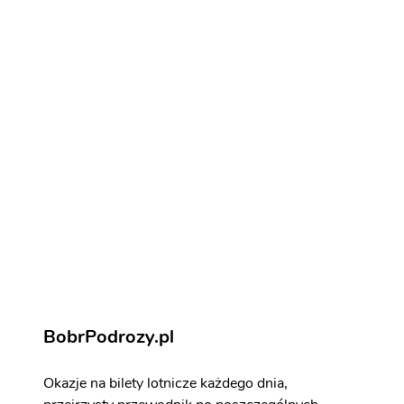
Jak na loty do Ibizy
Noclegi w Ibize
Noclegi w Ibize
Ibiza - atrakcje
Zarezerwuj aktywności i atrakcje
BobrPodrozy.pl
Okazje na bilety lotnicze każdego dnia,