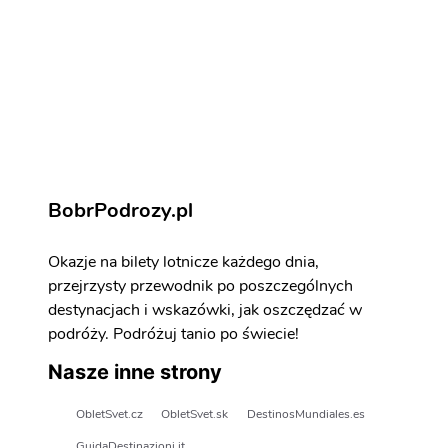
Ateny - atrakcje
Zarezerwuj aktywności i atrakcje
BobrPodrozy.pl
Okazje na bilety lotnicze każdego dnia,
przejrzysty przewodnik po poszczególnych
destynacjach i wskazówki, jak oszczędzać w
podróży. Podróżuj tanio po świecie!
Nasze inne strony
ObletSvet.cz
ObletSvet.sk
DestinosMundiales.es
GuidaDestinazioni.it