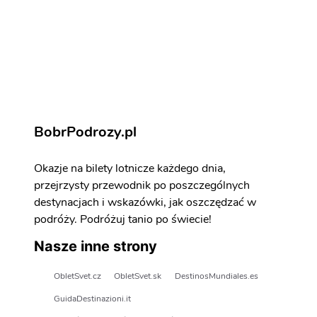
Ateny - atrakcje
Zarezerwuj aktywności i atrakcje
BobrPodrozy.pl
Okazje na bilety lotnicze każdego dnia,
przejrzysty przewodnik po poszczególnych
destynacjach i wskazówki, jak oszczędzać w
podróży. Podróżuj tanio po świecie!
Nasze inne strony
ObletSvet.cz
ObletSvet.sk
DestinosMundiales.es
GuidaDestinazioni.it