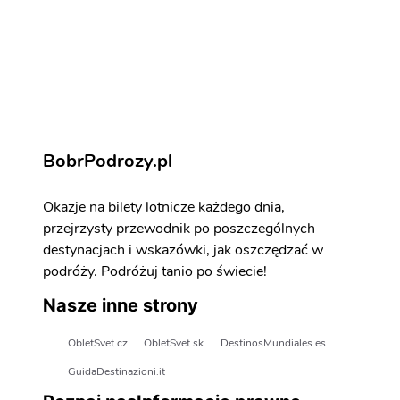
Nicea - atrakcje
Zarezerwuj aktywności i atrakcje
BobrPodrozy.pl
Okazje na bilety lotnicze każdego dnia,
przejrzysty przewodnik po poszczególnych
destynacjach i wskazówki, jak oszczędzać w
podróży. Podróżuj tanio po świecie!
Nasze inne strony
ObletSvet.cz
ObletSvet.sk
DestinosMundiales.es
GuidaDestinazioni.it