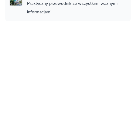
Praktyczny przewodnik ze wszystkimi ważnymi
informacjami
Nicea - Co zobaczyć
Nicea - co musisz zobaczyć
Loty do Nice
Jak na loty do Nice
Noclegi w Nice
Noclegi w Nice