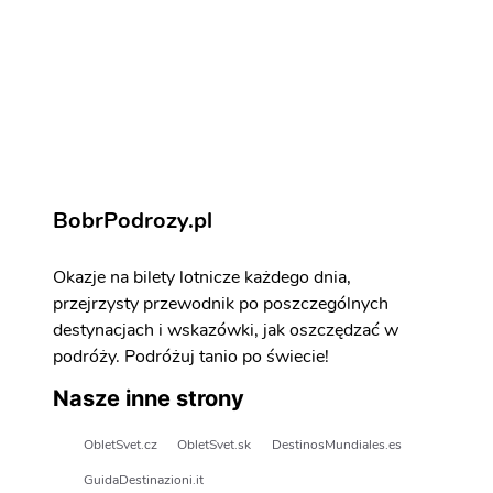
Nicea - atrakcje
Zarezerwuj aktywności i atrakcje
BobrPodrozy.pl
Okazje na bilety lotnicze każdego dnia,
przejrzysty przewodnik po poszczególnych
destynacjach i wskazówki, jak oszczędzać w
podróży. Podróżuj tanio po świecie!
Nasze inne strony
ObletSvet.cz
ObletSvet.sk
DestinosMundiales.es
GuidaDestinazioni.it