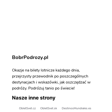
Nicea - atrakcje
Zarezerwuj aktywności i atrakcje
BobrPodrozy.pl
Okazje na bilety lotnicze każdego dnia,
przejrzysty przewodnik po poszczególnych
destynacjach i wskazówki, jak oszczędzać w
podróży. Podróżuj tanio po świecie!
Nasze inne strony
ObletSvet.cz
ObletSvet.sk
DestinosMundiales.es