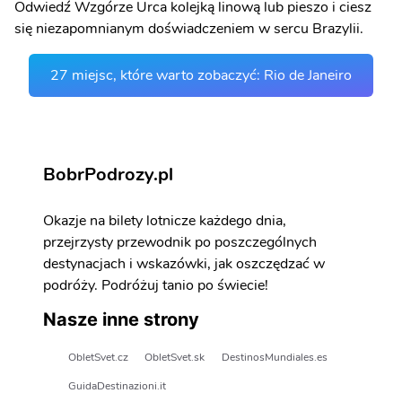
Odwiedź Wzgórze Urca kolejką linową lub pieszo i ciesz
się niezapomnianym doświadczeniem w sercu Brazylii.
27 miejsc, które warto zobaczyć: Rio de Janeiro
BobrPodrozy.pl
Okazje na bilety lotnicze każdego dnia,
przejrzysty przewodnik po poszczególnych
destynacjach i wskazówki, jak oszczędzać w
podróży. Podróżuj tanio po świecie!
Nasze inne strony
ObletSvet.cz
ObletSvet.sk
DestinosMundiales.es
GuidaDestinazioni.it