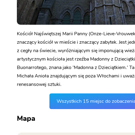
Kościół Najświętszej Marii Panny (Onze-Lieve-Vrouweke
znaczący kościół w mieście i znaczący zabytek. Jest 
z cegły na świecie, wyróżniającym się imponującą wi
artystycznym kościoła jest rzeźba Madonny z Dzieciąt
Buonarrotego, znana jako 'Madonna z Dzieciątkiem.' Ta
Michała Anioła znajdującym się poza Włochami i uważan
renesansowej sztuki.
Wszystkich 15 miejsc do zobaczeni
Mapa