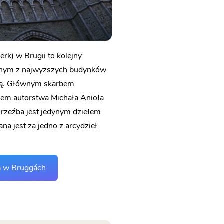
rk) w Brugii to kolejny
jednym z najwyższych budynków
eżą. Głównym skarbem
kiem autorstwa Michała Anioła
 rzeźba jest jedynym dziełem
a jest za jedno z arcydzieł
a w Bruggách