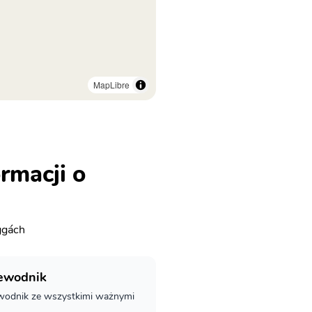
MapLibre
rmacji o
ggách
zewodnik
wodnik ze wszystkimi ważnymi