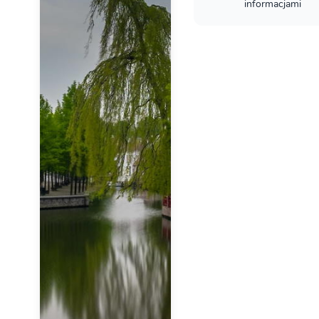
informacjami
Brugia - C
Brugia - co mu
Loty do Br
Jak na loty do 
Noclegi w 
Noclegi w Bru
Brugia - at